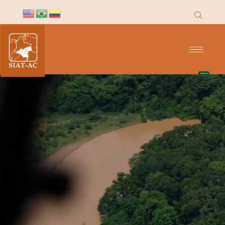
contenido
Regresar
Indicadores
NDFyB