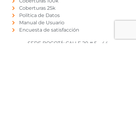
Coberturas 100k
Coberturas 25k
Política de Datos
Manual de Usuario
Encuesta de satisfacción
SEDE BOGOTÁ: CALLE 20 # 5 – 44
TELÉFONOS: (+57) 1 4442060
FAX: (+57) 14442089
© 2026 SIAT-AC. Instituto Amazónico de
Investigaciones Científicas SINCHI. Todos los
derechos reservados.