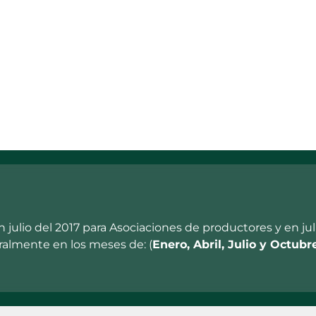
miento al cumplimiento de los acuerdos
es de conservación del bosque
 julio del 2017 para Asociaciones de productores y en ju
ralmente en los meses de: (
Enero, Abril, Julio y Octubr