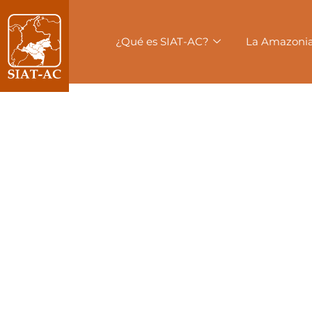
contenido
¿Qué es SIAT-AC?
La Amazoni
M