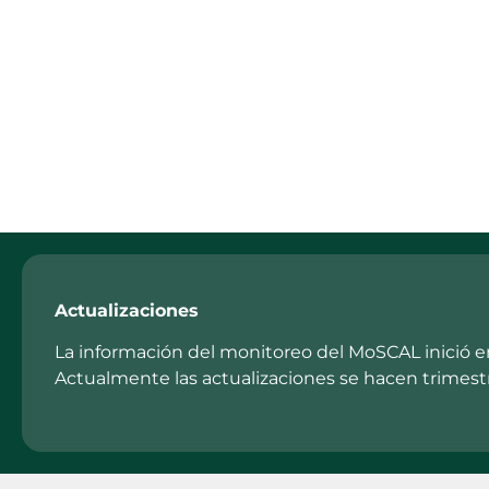
Módulo de segui
local
Actualizaciones
La información del monitoreo del MoSCAL inició en
Actualmente las actualizaciones se hacen trimest