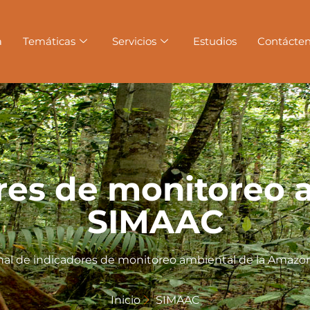
a
Temáticas
Servicios
Estudios
Contácte
res de monitoreo 
SIMAAC
nal de indicadores de monitoreo ambiental de la Amazo
Inicio
SIMAAC