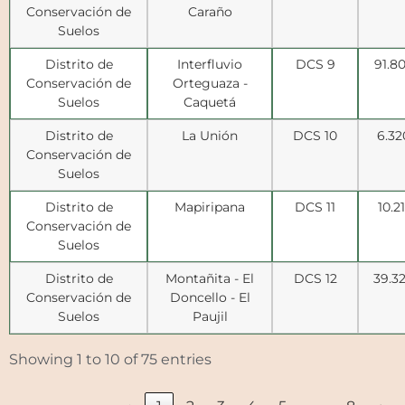
Conservación de
Caraño
Suelos
Distrito de
Interfluvio
DCS 9
91.8
Conservación de
Orteguaza -
Suelos
Caquetá
Distrito de
La Unión
DCS 10
6.32
Conservación de
Suelos
Distrito de
Mapiripana
DCS 11
10.21
Conservación de
Suelos
Distrito de
Montañita - El
DCS 12
39.3
Conservación de
Doncello - El
Suelos
Paujil
Showing 1 to 10 of 75 entries