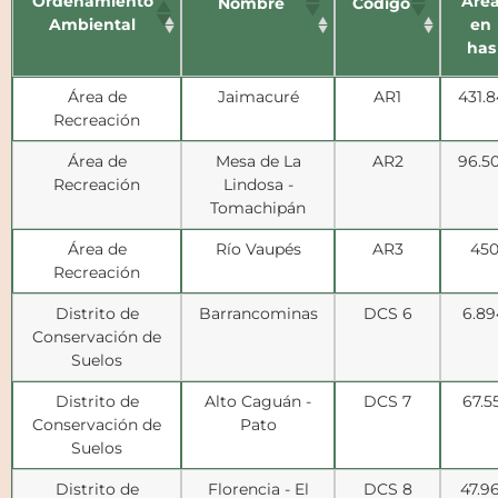
Ordenamiento
Áre
Nombre
Código
Ambiental
en
has
Área de
Jaimacuré
AR1
431.8
Recreación
Área de
Mesa de La
AR2
96.5
Recreación
Lindosa -
Tomachipán
Área de
Río Vaupés
AR3
45
Recreación
Distrito de
Barrancominas
DCS 6
6.89
Conservación de
Suelos
Distrito de
Alto Caguán -
DCS 7
67.5
Conservación de
Pato
Suelos
Distrito de
Florencia - El
DCS 8
47.9