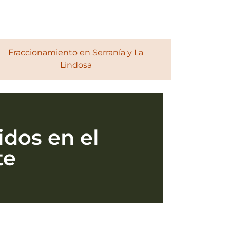
Fraccionamiento en Serranía y La
Lindosa
idos en el
te