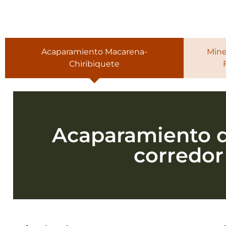
Acaparamiento Macarena-
Mine
Chiribiquete
Acaparamiento de
corredor