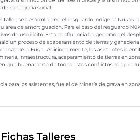
grava, disminución de fuentes hídricas y la disminución d
 de cartografía social.
l taller, se desarrollan en el resguardo indígena Nükak, 
su área de amortiguación. Para el caso del resguardo Nü
ivos de uso ilícito. Esta confluencia ha generado el desp
señaló un proceso de acaparamiento de tierras y ganaderí
abanas de la Fuga. Adicionalmente, los asistentes identi
inería, infraestructura, acaparamiento de tierras en zo
 en que buena parte de todos estos conflictos son produ
ncia para los asistentes, fue el de Minería de grava en zo
Fichas Talleres