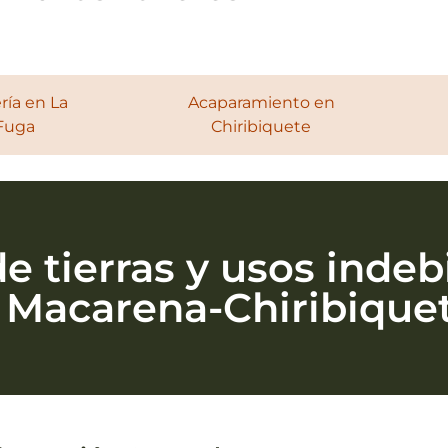
ría en La
Acaparamiento en
Fuga
Chiribiquete
 tierras y usos indeb
 Macarena-Chiribique